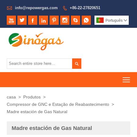

info@repowergas.com
+86-22-27820651









Português


To
casa
>
Produtos
>
Compressor de GNC e Estação de Reabastecimento
>
Madre estación de Gas Natural
Madre estación de Gas Natural