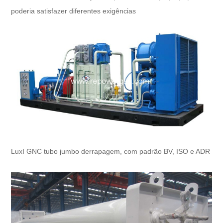
poderia satisfazer diferentes exigências
LuxI GNC tubo jumbo derrapagem, com padrão BV, ISO e ADR