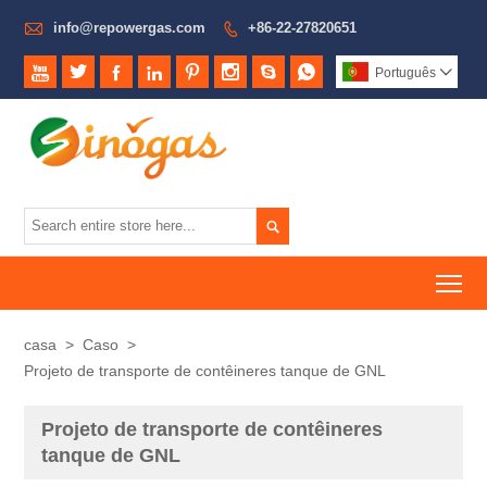

info@repowergas.com
+86-22-27820651









Português


To
casa
>
Caso
>
Projeto de transporte de contêineres tanque de GNL
Projeto de transporte de contêineres
tanque de GNL